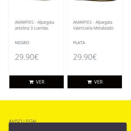
AMARPIES - Alpargata
AMARPIES - Alpargata
antelina 3 cuerdas
Valenciana Metalizado
NEGRO
PLATA
29.90€
29.90€
VER
VER
AVISO LEGAL
POLÍTICA DE COOKIES