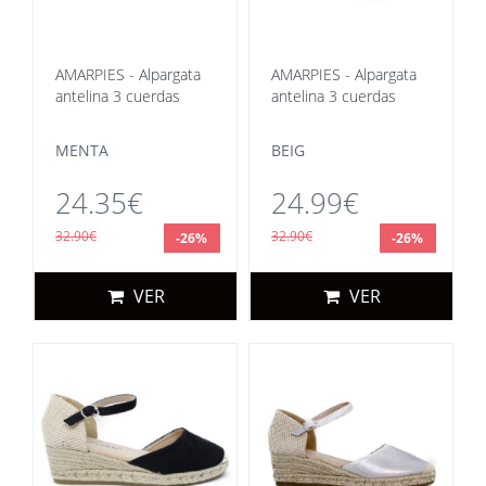
AMARPIES - Alpargata
AMARPIES - Alpargata
antelina 3 cuerdas
antelina 3 cuerdas
MENTA
BEIG
24.35€
24.99€
32.90€
32.90€
-26%
-26%
VER
VER