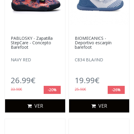
PABLOSKY - Zapatilla
BIOMECANICS -
StepCare - Concepto
Deportivo escarpín
Barefoot
barefoot
NAVY RED
C834 BLA/IND
26.99€
19.99€
33.90€
25.90€
-20%
-26%
VER
VER