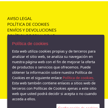
REFRESH
37
PIKOLINOS
37_38
SAGUARO
AVISO LEGAL
37.5
SKECHERS
POLÍTICA DE COOKIES
38
TITANITOS
ENVÍOS Y DEVOLUCIONES
38_39
POLÍTICA DE PRIVACIDAD
XTI
38.5
ZAPY
Política de cookies
39
48 HORAS
Esta web utiliza cookies propias y de terceros para
39_40
analizar el sitio web, se analiza su navegación en
ARA
- Av. Andalucia N. 46, Jaén - 23006 (Jaén)
nuestra página web con el fin de mejorar la oferta
39.5
953 294 589
APACHE
de productos o servicios que ofrecemos. Puede
40
obtener la información sobre nuestra Política de
GARVALIN
- Calle Maestra 86, Mancha Real - 23100 (Jaén)
40_41
953 294 589
Cookies en el siguiente enlace
Política de cookies.
BAERCHI
Esta web también contiene enlaces a sitios web de
41
BARHUBER
terceros con Políticas de Cookies ajenas a este sitio
41_42
web que usted podrá decidir si acepta o no cuando
BATILAS
acceda a ellos.
41.5
CAYETANO GIMENEZ
42