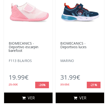
BIOMECANICS -
BIOMECANICS -
Deportivo escarpin
Deportivos luces
barefoot
F113 BLA/ROS
MARINO
19.99€
31.99€
25.90€
39.95€
-26%
-21%
VER
VER