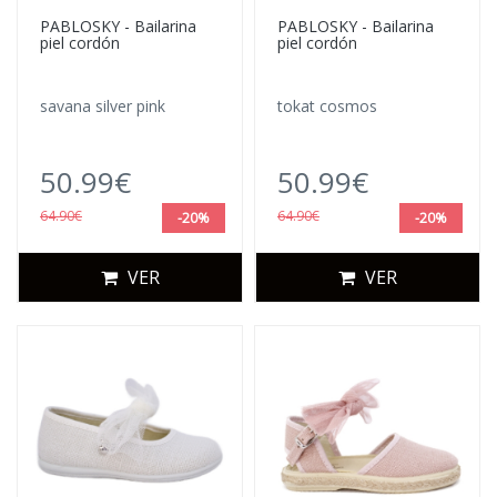
PABLOSKY - Bailarina
PABLOSKY - Bailarina
piel cordón
piel cordón
savana silver pink
tokat cosmos
50.99€
50.99€
64.90€
64.90€
-20%
-20%
VER
VER