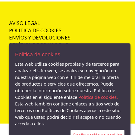
REFRESH
37
PIKOLINOS
37_38
SAGUARO
AVISO LEGAL
37.5
SKECHERS
POLÍTICA DE COOKIES
38
TITANITOS
ENVÍOS Y DEVOLUCIONES
38_39
POLÍTICA DE PRIVACIDAD
XTI
38.5
ZAPY
Política de cookies
39
48 HORAS
Esta web utiliza cookies propias y de terceros para
39_40
analizar el sitio web, se analiza su navegación en
ARA
- Av. Andalucia N. 46, Jaén - 23006 (Jaén)
nuestra página web con el fin de mejorar la oferta
39.5
953 294 589
APACHE
de productos o servicios que ofrecemos. Puede
40
obtener la información sobre nuestra Política de
GARVALIN
- Calle Maestra 86, Mancha Real - 23100 (Jaén)
40_41
953 294 589
Cookies en el siguiente enlace
Política de cookies.
BAERCHI
Esta web también contiene enlaces a sitios web de
41
BARHUBER
terceros con Políticas de Cookies ajenas a este sitio
41_42
web que usted podrá decidir si acepta o no cuando
BATILAS
acceda a ellos.
41.5
CAYETANO GIMENEZ
42