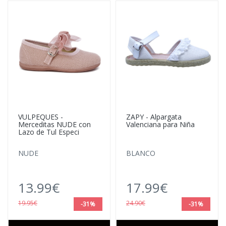
VULPEQUES -
ZAPY - Alpargata
Merceditas NUDE con
Valenciana para Niña
Lazo de Tul Especi
NUDE
BLANCO
13.99€
17.99€
19.95€
24.90€
-31%
-31%